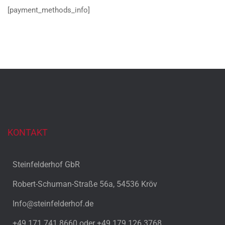
[payment_methods_info]
KONTAKT
Steinfelderhof GbR
Robert-Schuman-Straße 56a, 54536 Kröv
Info@steinfelderhof.de
+49 171 741 8660 oder +49 179 126 3768