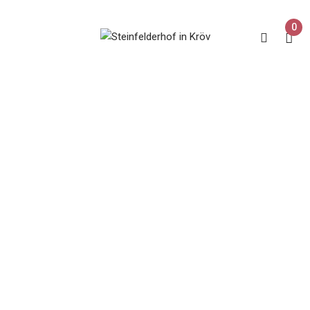
0
Alkoholfrei
Home
Produkte verschlagwortet mit „Alkoholfrei“