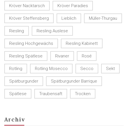
Kröver Nacktarsch
Kröver Paradies
Kröver Steffensberg
Lieblich
Müller-Thurgau
Riesling
Riesling Auslese
Riesling Hochgewächs
Riesling Kabinett
Riesling Spätlese
Rivaner
Rosé
Rotling
Rotling Mosecco
Secco
Sekt
Spätburgunder
Spätburgunder Barrique
Spätlese
Traubensaft
Trocken
Archiv