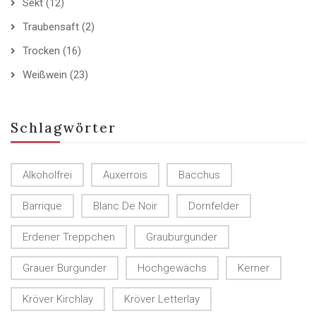
Sekt
(12)
Traubensaft
(2)
Trocken
(16)
Weißwein
(23)
Schlagwörter
Alkoholfrei
Auxerrois
Bacchus
Barrique
Blanc De Noir
Dornfelder
Erdener Treppchen
Grauburgunder
Grauer Burgunder
Hochgewächs
Kerner
Kröver Kirchlay
Kröver Letterlay