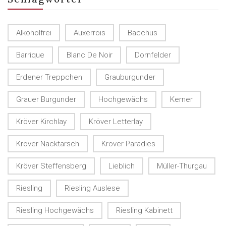
Alkoholfrei
Auxerrois
Bacchus
Barrique
Blanc De Noir
Dornfelder
Erdener Treppchen
Grauburgunder
Grauer Burgunder
Hochgewächs
Kerner
Kröver Kirchlay
Kröver Letterlay
Kröver Nacktarsch
Kröver Paradies
Kröver Steffensberg
Lieblich
Müller-Thurgau
Riesling
Riesling Auslese
Riesling Hochgewächs
Riesling Kabinett