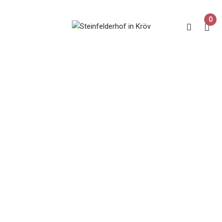
0
Kröver Letterlay
Home
Produkte verschlagwortet mit „Kröver Letterlay“