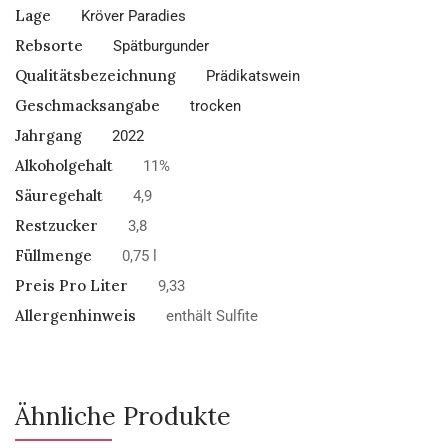
Lage
Kröver Paradies
Rebsorte
Spätburgunder
Qualitätsbezeichnung
Prädikatswein
Geschmacksangabe
trocken
Jahrgang
2022
Alkoholgehalt
11%
Säuregehalt
4,9
Restzucker
3,8
Füllmenge
0,75 l
Preis Pro Liter
9,33
Allergenhinweis
enthält Sulfite
Ähnliche Produkte