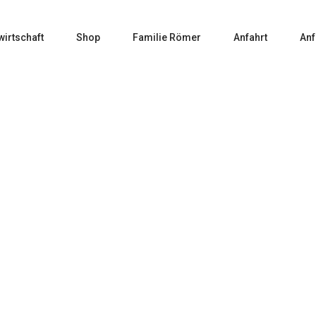
wirtschaft
Shop
Familie Römer
Anfahrt
Anf
Home
Schnäpse
41 – Riesling Feinbrand Eiche