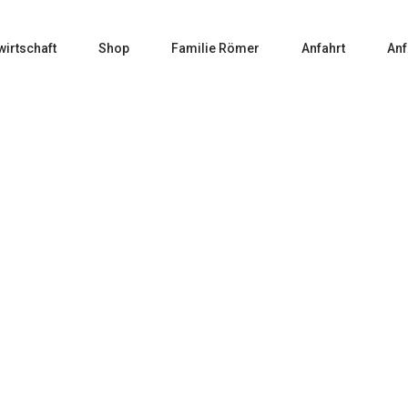
wirtschaft
Shop
Familie Römer
Anfahrt
Anf
in
27a – 2018er Spätburgunder trocken SONDERPRE