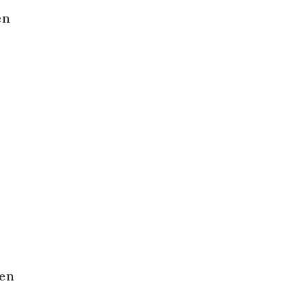
en
n
ken