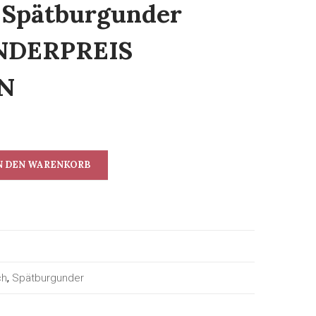
r Spätburgunder
NDERPREIS
N
N DEN WARENKORB
ch
,
Spätburgunder