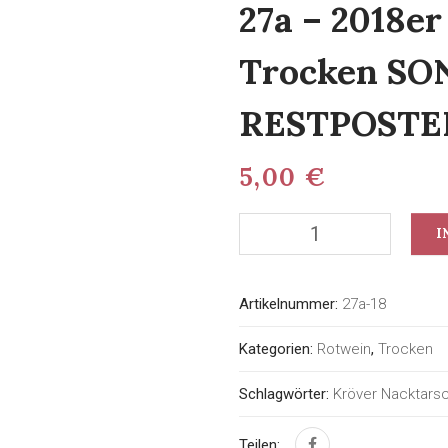
27a – 2018e
Trocken SO
RESTPOSTE
5,00
€
I
Artikelnummer:
27a-18
Kategorien:
Rotwein
,
Trocken
Schlagwörter:
Kröver Nacktars
Teilen: