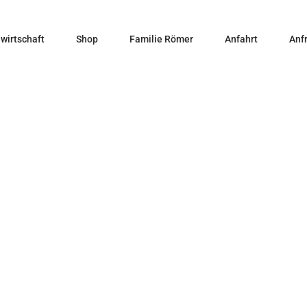
wirtschaft
Shop
Familie Römer
Anfahrt
Anf
Home
Slider
Wpbingo slider 4
Wpbingo slider 4