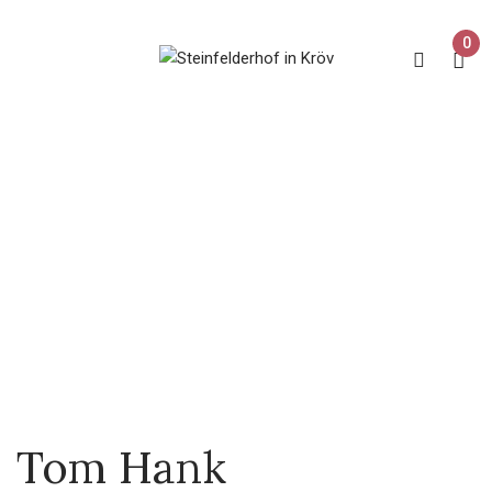
0
Home
Our Team
Tom Hank
Tom Hank
Tom Hank