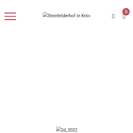
0
Home
Weißwein
5 – 2024er Riesling Hochgewächs feinherb