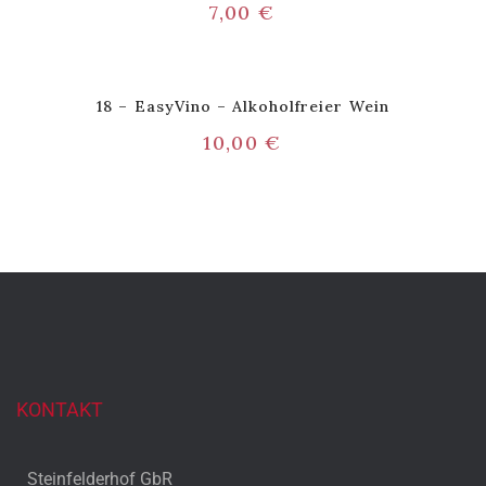
7,00
€
18 – EasyVino – Alkoholfreier Wein
10,00
€
KONTAKT
Steinfelderhof GbR