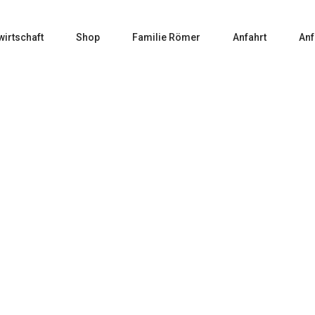
wirtschaft
Shop
Familie Römer
Anfahrt
Anf
Home
Weißwein
9 – 2025 Bacchus FEINHERB