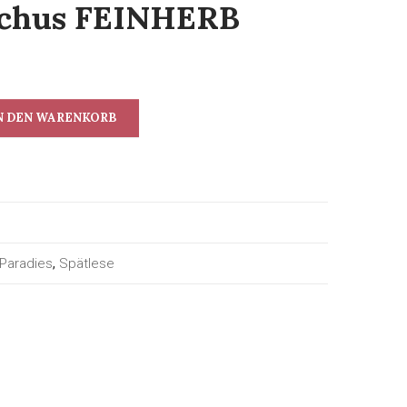
cchus FEINHERB
N DEN WARENKORB
 Paradies
,
Spätlese