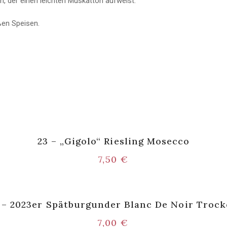
n, der einen leichten Muskatton aufweist.
ßen Speisen.
23 – „Gigolo“ Riesling Mosecco
7,50
€
 – 2023er Spätburgunder Blanc De Noir Troc
7,00
€