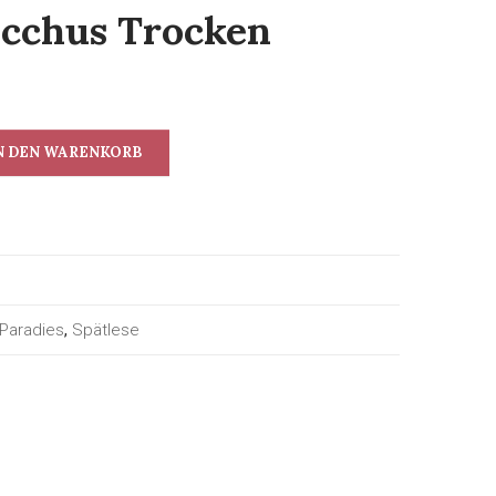
acchus Trocken
N DEN WARENKORB
 Paradies
,
Spätlese