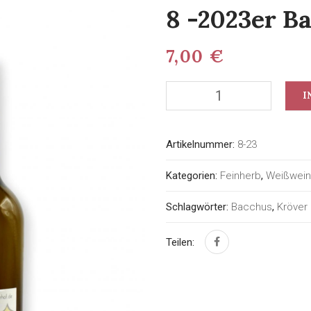
8 -2023er B
7,00
€
I
Artikelnummer:
8-23
Kategorien:
Feinherb
,
Weißwein
Schlagwörter:
Bacchus
,
Kröver
Teilen: