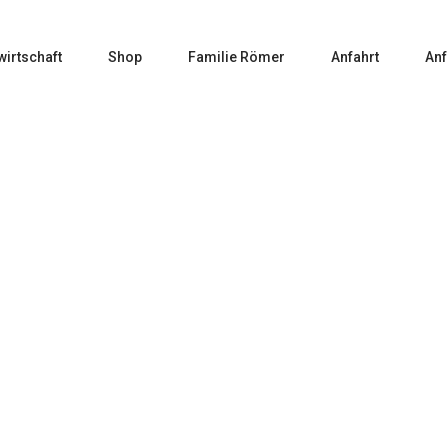
wirtschaft
Shop
Familie Römer
Anfahrt
Anf
Home
Weißwein
8 -2023er Bacchus trocken