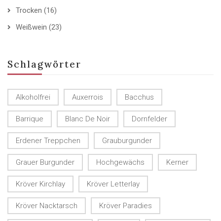
Trocken
(16)
Weißwein
(23)
Schlagwörter
Alkoholfrei
Auxerrois
Bacchus
Barrique
Blanc De Noir
Dornfelder
Erdener Treppchen
Grauburgunder
Grauer Burgunder
Hochgewächs
Kerner
Kröver Kirchlay
Kröver Letterlay
Kröver Nacktarsch
Kröver Paradies