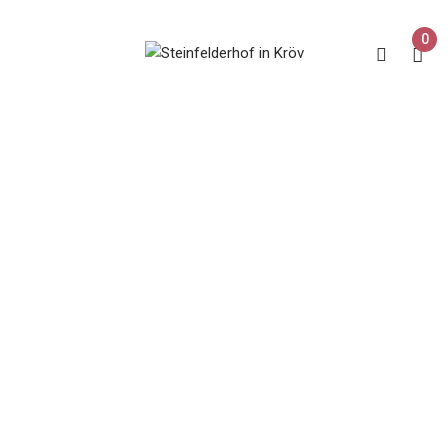
0
Spätlese
Home
Produkte verschlagwortet mit „Spätlese“