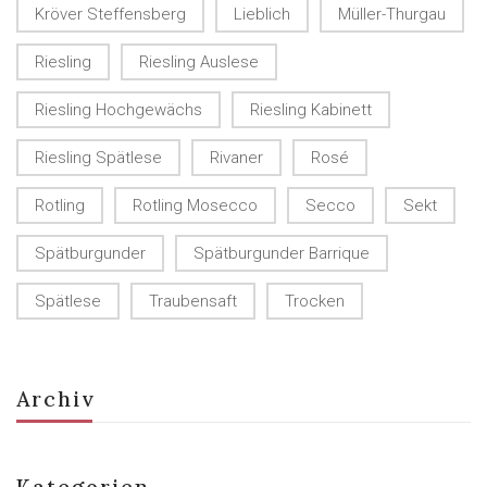
Kröver Steffensberg
Lieblich
Müller-Thurgau
Riesling
Riesling Auslese
Riesling Hochgewächs
Riesling Kabinett
Riesling Spätlese
Rivaner
Rosé
Rotling
Rotling Mosecco
Secco
Sekt
Spätburgunder
Spätburgunder Barrique
Spätlese
Traubensaft
Trocken
Archiv