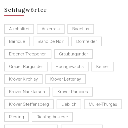
Schlagwörter
Alkoholfrei
Auxerrois
Bacchus
Barrique
Blanc De Noir
Dornfelder
Erdener Treppchen
Grauburgunder
Grauer Burgunder
Hochgewächs
Kerner
Kröver Kirchlay
Kröver Letterlay
Kröver Nacktarsch
Kröver Paradies
Kröver Steffensberg
Lieblich
Müller-Thurgau
Riesling
Riesling Auslese