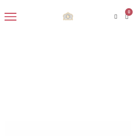
0
Bitte beachten Sie, dass der
Versand nur in vollen 6er oder 12er
Kartons erfolgen kann.
Berücksichtigen Sie dies bei Ihrer
Bestellung.
Home
Weißwein
11 – 2025er Kerner Spätlese