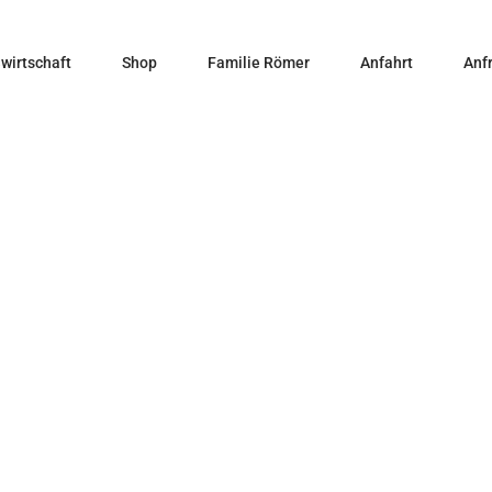
wirtschaft
Shop
Familie Römer
Anfahrt
Anf
2024
Home
Produkt Jahrgang
2024