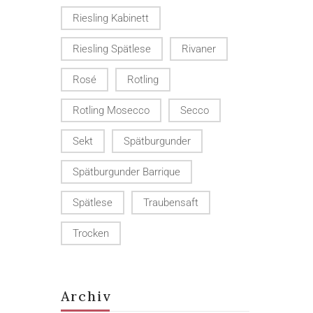
Riesling Kabinett
Riesling Spätlese
Rivaner
Rosé
Rotling
Rotling Mosecco
Secco
Sekt
Spätburgunder
Spätburgunder Barrique
Spätlese
Traubensaft
Trocken
Archiv