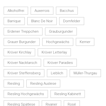
Alkoholfrei
Auxerrois
Bacchus
Barrique
Blanc De Noir
Dornfelder
Erdener Treppchen
Grauburgunder
Grauer Burgunder
Hochgewächs
Kerner
Kröver Kirchlay
Kröver Letterlay
Kröver Nacktarsch
Kröver Paradies
Kröver Steffensberg
Lieblich
Müller-Thurgau
Riesling
Riesling Auslese
Riesling Hochgewächs
Riesling Kabinett
Riesling Spätlese
Rivaner
Rosé