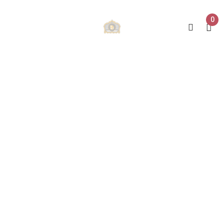
0
Probierpakete
Home
Probierpakete