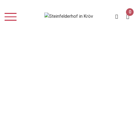
0
Grauer Burgunder
Home
Produkte verschlagwortet mit „Grauer Burgunder“