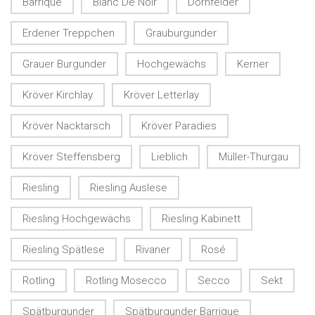
Barrique
Blanc De Noir
Dornfelder
Erdener Treppchen
Grauburgunder
Grauer Burgunder
Hochgewächs
Kerner
Kröver Kirchlay
Kröver Letterlay
Kröver Nacktarsch
Kröver Paradies
Kröver Steffensberg
Lieblich
Müller-Thurgau
Riesling
Riesling Auslese
Riesling Hochgewächs
Riesling Kabinett
Riesling Spätlese
Rivaner
Rosé
Rotling
Rotling Mosecco
Secco
Sekt
Spätburgunder
Spätburgunder Barrique