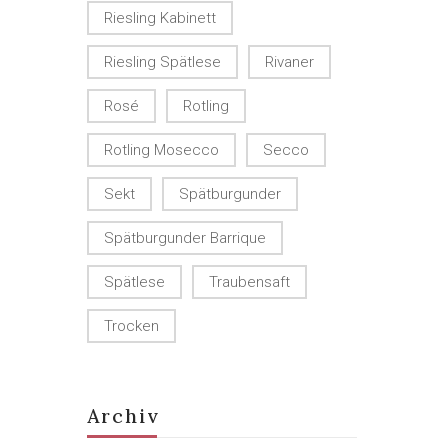
Riesling Kabinett
Riesling Spätlese
Rivaner
Rosé
Rotling
Rotling Mosecco
Secco
Sekt
Spätburgunder
Spätburgunder Barrique
Spätlese
Traubensaft
Trocken
Archiv