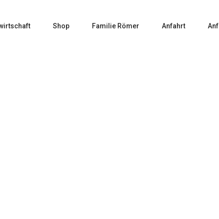
wirtschaft
Shop
Familie Römer
Anfahrt
Anf
Müller-Thurgau
Home
Produkte verschlagwortet mit „Müller-Thurgau“