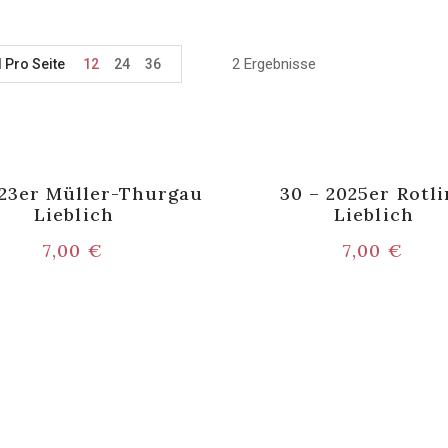
2 Ergebnisse
l Pro Seite
12
24
36
023er Müller-Thurgau
30 – 2025er Rotl
Lieblich
Lieblich
7,00
€
7,00
€