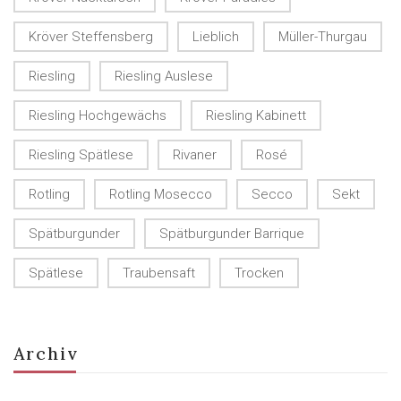
Kröver Steffensberg
Lieblich
Müller-Thurgau
Riesling
Riesling Auslese
Riesling Hochgewächs
Riesling Kabinett
Riesling Spätlese
Rivaner
Rosé
Rotling
Rotling Mosecco
Secco
Sekt
Spätburgunder
Spätburgunder Barrique
Spätlese
Traubensaft
Trocken
Archiv