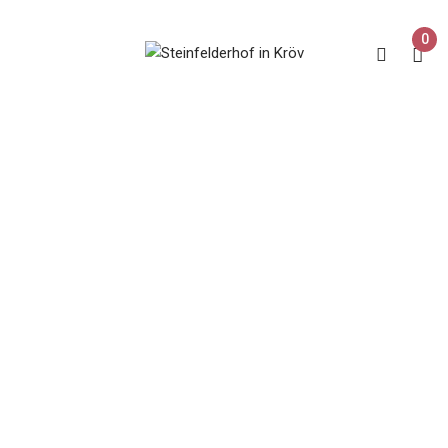
0
Erdener Treppchen
Home
Produkte verschlagwortet mit „Erdener Treppchen“