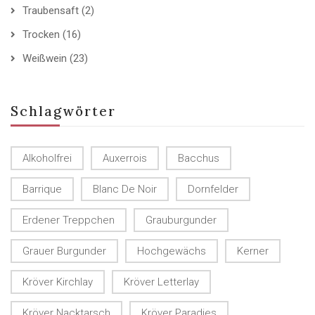
Traubensaft
(2)
Trocken
(16)
Weißwein
(23)
Schlagwörter
Alkoholfrei
Auxerrois
Bacchus
Barrique
Blanc De Noir
Dornfelder
Erdener Treppchen
Grauburgunder
Grauer Burgunder
Hochgewächs
Kerner
Kröver Kirchlay
Kröver Letterlay
Kröver Nacktarsch
Kröver Paradies