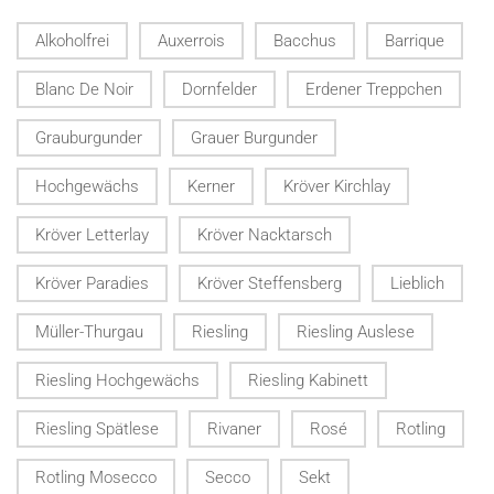
Alkoholfrei
Auxerrois
Bacchus
Barrique
Blanc De Noir
Dornfelder
Erdener Treppchen
Grauburgunder
Grauer Burgunder
Hochgewächs
Kerner
Kröver Kirchlay
Kröver Letterlay
Kröver Nacktarsch
Kröver Paradies
Kröver Steffensberg
Lieblich
Müller-Thurgau
Riesling
Riesling Auslese
Riesling Hochgewächs
Riesling Kabinett
Riesling Spätlese
Rivaner
Rosé
Rotling
Rotling Mosecco
Secco
Sekt