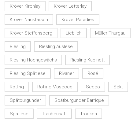
Kröver Kirchlay
Kröver Letterlay
Kröver Nacktarsch
Kröver Paradies
Kröver Steffensberg
Lieblich
Müller-Thurgau
Riesling
Riesling Auslese
Riesling Hochgewächs
Riesling Kabinett
Riesling Spätlese
Rivaner
Rosé
Rotling
Rotling Mosecco
Secco
Sekt
Spätburgunder
Spätburgunder Barrique
Spätlese
Traubensaft
Trocken