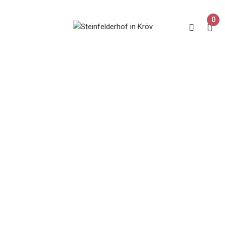
0
Kröver Letterlay
Home
Produkt Lage
Kröver Letterlay