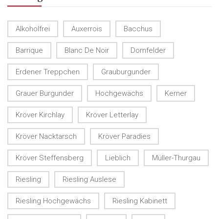
Alkoholfrei
Auxerrois
Bacchus
Barrique
Blanc De Noir
Dornfelder
Erdener Treppchen
Grauburgunder
Grauer Burgunder
Hochgewächs
Kerner
Kröver Kirchlay
Kröver Letterlay
Kröver Nacktarsch
Kröver Paradies
Kröver Steffensberg
Lieblich
Müller-Thurgau
Riesling
Riesling Auslese
Riesling Hochgewächs
Riesling Kabinett