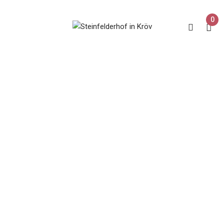
0
Rotling Mosecco
Home
Produkt Rebsorte
Rotling Mosecco