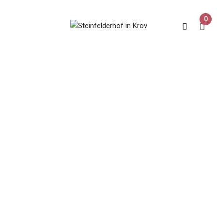
0
Dornfelder
Home
Produkt Rebsorte
Dornfelder