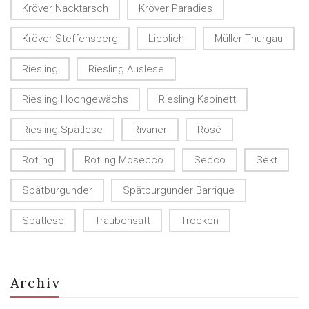
Kröver Nacktarsch
Kröver Paradies
Kröver Steffensberg
Lieblich
Müller-Thurgau
Riesling
Riesling Auslese
Riesling Hochgewächs
Riesling Kabinett
Riesling Spätlese
Rivaner
Rosé
Rotling
Rotling Mosecco
Secco
Sekt
Spätburgunder
Spätburgunder Barrique
Spätlese
Traubensaft
Trocken
Archiv