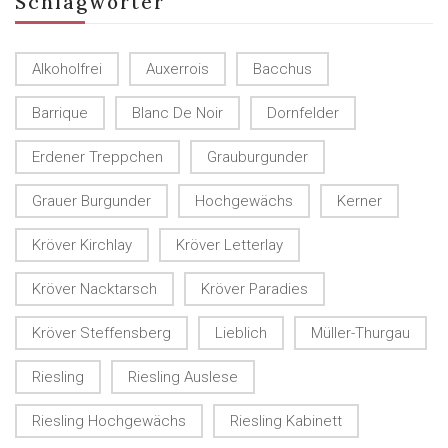
Schlagwörter
Alkoholfrei
Auxerrois
Bacchus
Barrique
Blanc De Noir
Dornfelder
Erdener Treppchen
Grauburgunder
Grauer Burgunder
Hochgewächs
Kerner
Kröver Kirchlay
Kröver Letterlay
Kröver Nacktarsch
Kröver Paradies
Kröver Steffensberg
Lieblich
Müller-Thurgau
Riesling
Riesling Auslese
Riesling Hochgewächs
Riesling Kabinett