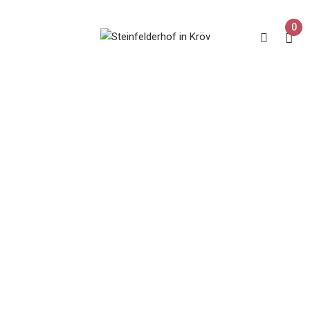
0
Grauer Burgunder
Home
Produkt Rebsorte
Grauer Burgunder