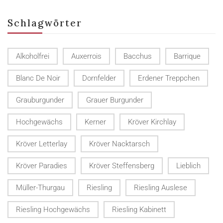
Schlagwörter
Alkoholfrei
Auxerrois
Bacchus
Barrique
Blanc De Noir
Dornfelder
Erdener Treppchen
Grauburgunder
Grauer Burgunder
Hochgewächs
Kerner
Kröver Kirchlay
Kröver Letterlay
Kröver Nacktarsch
Kröver Paradies
Kröver Steffensberg
Lieblich
Müller-Thurgau
Riesling
Riesling Auslese
Riesling Hochgewächs
Riesling Kabinett