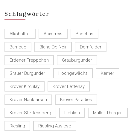
Schlagwörter
Alkoholfrei
Auxerrois
Bacchus
Barrique
Blanc De Noir
Dornfelder
Erdener Treppchen
Grauburgunder
Grauer Burgunder
Hochgewächs
Kerner
Kröver Kirchlay
Kröver Letterlay
Kröver Nacktarsch
Kröver Paradies
Kröver Steffensberg
Lieblich
Müller-Thurgau
Riesling
Riesling Auslese