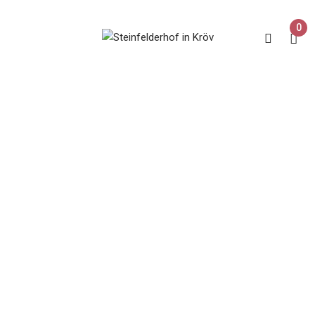
0
Müller Thurgau
Dornfelder
Home
Produkt Rebsorte
Müller Thurgau Dornfelder