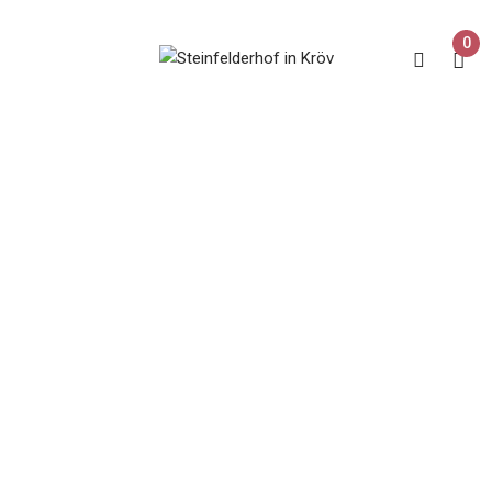
0
Müller Thurgau
Dornfelder
Home
Produkt Rebsorte
Müller Thurgau Dornfelder