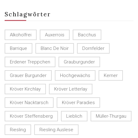
Schlagwörter
Alkoholfrei
Auxerrois
Bacchus
Barrique
Blanc De Noir
Dornfelder
Erdener Treppchen
Grauburgunder
Grauer Burgunder
Hochgewächs
Kerner
Kröver Kirchlay
Kröver Letterlay
Kröver Nacktarsch
Kröver Paradies
Kröver Steffensberg
Lieblich
Müller-Thurgau
Riesling
Riesling Auslese