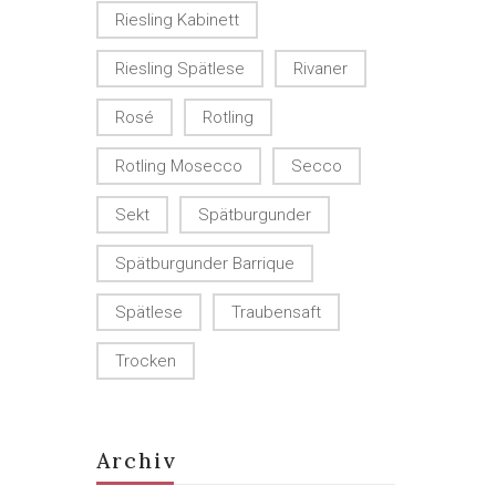
Riesling Kabinett
Riesling Spätlese
Rivaner
Rosé
Rotling
Rotling Mosecco
Secco
Sekt
Spätburgunder
Spätburgunder Barrique
Spätlese
Traubensaft
Trocken
Archiv