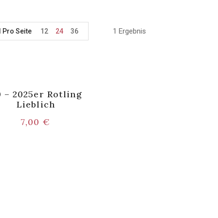
1 Ergebnis
l Pro Seite
12
24
36
 – 2025er Rotling
Lieblich
7,00
€