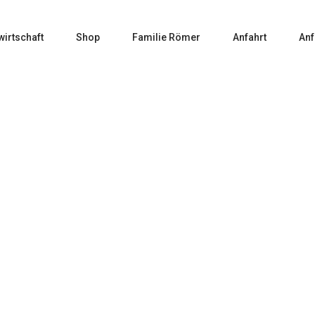
wirtschaft
Shop
Familie Römer
Anfahrt
Anf
ller Thurgau Dornfel
Home
Produkt Rebsorte
Müller Thurgau Dornfelder