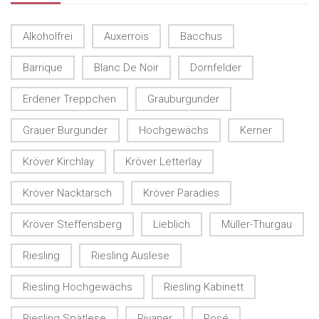
Alkoholfrei
Auxerrois
Bacchus
Barrique
Blanc De Noir
Dornfelder
Erdener Treppchen
Grauburgunder
Grauer Burgunder
Hochgewächs
Kerner
Kröver Kirchlay
Kröver Letterlay
Kröver Nacktarsch
Kröver Paradies
Kröver Steffensberg
Lieblich
Müller-Thurgau
Riesling
Riesling Auslese
Riesling Hochgewächs
Riesling Kabinett
Riesling Spätlese
Rivaner
Rosé